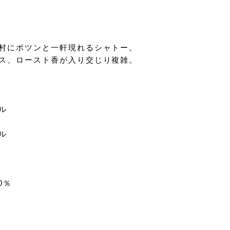
村にポツンと一軒現れるシャトー。
ス、ロースト香が入り交じり複雑。
ル
ル
0％