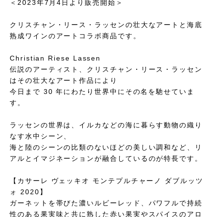
＜2023年7月4日より販売開始＞
クリスチャン・リース・ラッセンの壮大なアートと海底
熟成ワインのアートコラボ商品です。
Christian Riese Lassen
伝説のアーティスト、クリスチャン・リース・ラッセン
はその壮大なアート作品により
今日まで 30 年にわたり世界中にその名を馳せていま
す。
ラッセンの世界は、イルカなどの海に暮らす動物の織り
なす水中シーン、
海と陸のシーンの比類のないほどの美しい調和など、リ
アルとイマジネーションが融合しているのが特長です。
【カサーレ ヴェッキオ モンテプルチャーノ ダブルッツ
ォ 2020】
ガーネットを帯びた濃いルビーレッド、パワフルで持続
性のある果実味と共に熟した赤い果実やスパイスのアロ